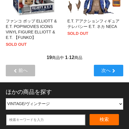
ファンコ ポップ ELLIOTT &
E.T. 7"アクションフィギュア
E.T. POP!MOVIES ICONS
テレパシー E.T. ネカ NECA
VINYL FIGURE ELLIOTT &
SOLD OUT
E.T. 【FUNKO】
SOLD OUT
19
1
12
商品中
-
商品
前へ
次へ
ほかの商品を探す
検索