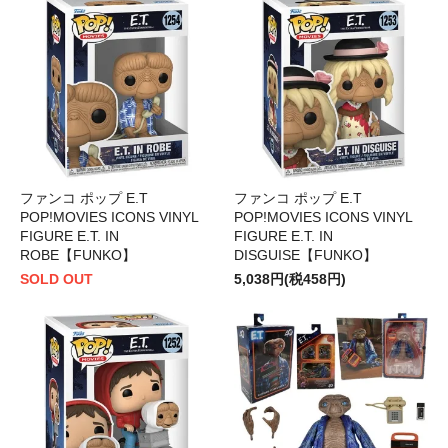
ファンコ ポップ E.T
ファンコ ポップ E.T
POP!MOVIES ICONS VINYL
POP!MOVIES ICONS VINYL
FIGURE E.T. IN
FIGURE E.T. IN
ROBE【FUNKO】
DISGUISE【FUNKO】
SOLD OUT
5,038円(税458円)