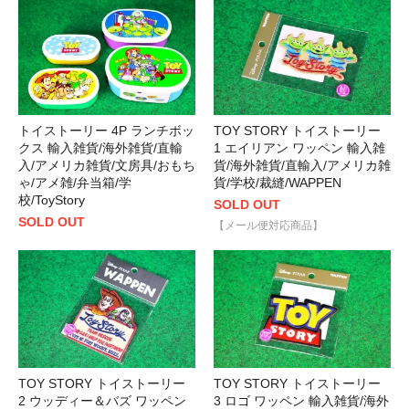
トイストーリー 4P ランチボッ
TOY STORY トイストーリー
クス 輸入雑貨/海外雑貨/直輸
1 エイリアン ワッペン 輸入雑
入/アメリカ雑貨/文房具/おもち
貨/海外雑貨/直輸入/アメリカ雑
ゃ/アメ雑/弁当箱/学
貨/学校/裁縫/WAPPEN
校/ToyStory
SOLD OUT
SOLD OUT
【メール便対応商品】
TOY STORY トイストーリー
TOY STORY トイストーリー
2 ウッディー＆バズ ワッペン
3 ロゴ ワッペン 輸入雑貨/海外