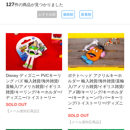
127
件の商品が見つかりました
おすすめ順
価格順
新着順
Disney ディズニー PVCキーリ
ポテトヘッド アクリルキーホ
ング バズ 輸入雑貨/海外雑貨/
ルダー 輸入雑貨/海外雑貨/直輸
直輸入/アメリカ雑貨/イギリス
入/アメリカ雑貨/イギリス雑貨/
雑貨/キーリング/キーホルダー/
アメ雑/キーリング/キーホルダ
ディズニー/トイストーリー
ー/キーチェーン/ラバーキーリ
ング/トイストーリー/ディズニ
SOLD OUT
ー
【メール便対応商品】
SOLD OUT
【メール便対応商品】