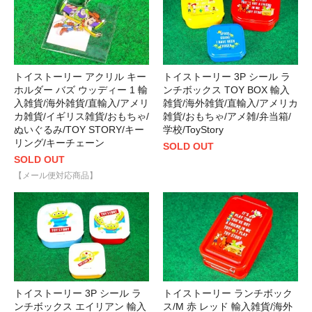
トイストーリー アクリル キー
トイストーリー 3P シール ラ
ホルダー バズ ウッディー 1 輸
ンチボックス TOY BOX 輸入
入雑貨/海外雑貨/直輸入/アメリ
雑貨/海外雑貨/直輸入/アメリカ
カ雑貨/イギリス雑貨/おもちゃ/
雑貨/おもちゃ/アメ雑/弁当箱/
ぬいぐるみ/TOY STORY/キー
学校/ToyStory
リング/キーチェーン
SOLD OUT
SOLD OUT
【メール便対応商品】
トイストーリー 3P シール ラ
トイストーリー ランチボック
ンチボックス エイリアン 輸入
ス/M 赤 レッド 輸入雑貨/海外