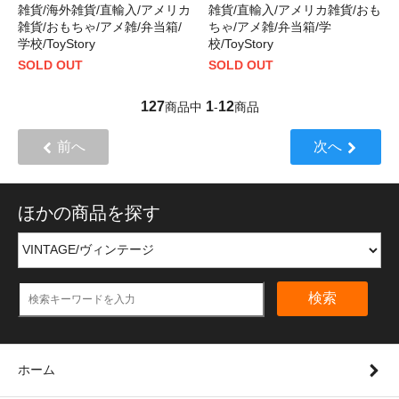
雑貨/海外雑貨/直輸入/アメリカ
雑貨/直輸入/アメリカ雑貨/おも
雑貨/おもちゃ/アメ雑/弁当箱/
ちゃ/アメ雑/弁当箱/学
学校/ToyStory
校/ToyStory
SOLD OUT
SOLD OUT
127
1
12
商品中
-
商品
前へ
次へ
ほかの商品を探す
検索
ホーム