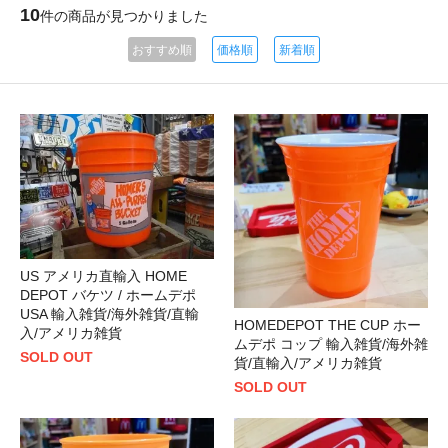
10
件の商品が見つかりました
おすすめ順
価格順
新着順
US アメリカ直輸入 HOME
DEPOT バケツ / ホームデポ
USA 輸入雑貨/海外雑貨/直輸
HOMEDEPOT THE CUP ホー
入/アメリカ雑貨
ムデポ コップ 輸入雑貨/海外雑
SOLD OUT
貨/直輸入/アメリカ雑貨
SOLD OUT